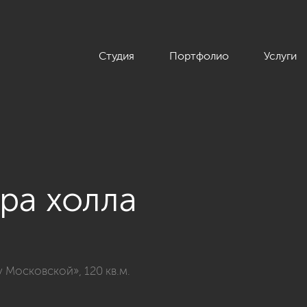
Студия
Портфолио
Услуги
ра холла
в классическом стиле, ЖК «Time дом у Московской», 120 кв.м.
 Московской», 120 кв.м.