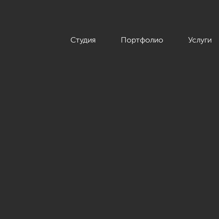
Студия
Портфолио
Услуги
енном стиле с элементами классики, ЖК «Граф Орлов», 142 кв