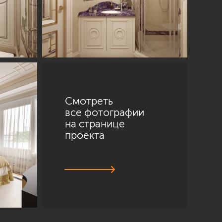
Смотреть
все фотографии
на странице
проекта