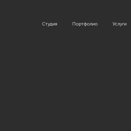
Студия
Портфолио
Услуги
ской классики в ЖК «Чкаловский», 235 кв.м.»