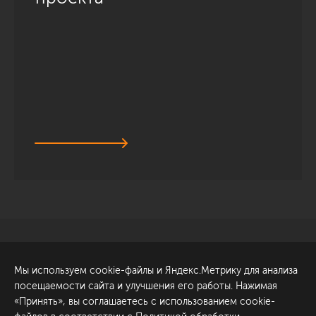
Санкт-Петербург
Обсудить проект
Мы используем cookie-файлы и Яндекс.Метрику для анализа
ул. Академика Павлова, 6
посещаемости сайта и улучшения его работы. Нажимая
к1
«Принять», вы соглашаетесь с использованием cookie-
+7 (812) 200-95-55