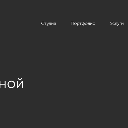
Студия
Портфолио
Услуги
иной
иле неоклассики с элементами ар-деко, ЖК «Смольный Проспек