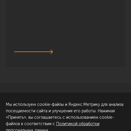
Санкт-Петербург
Обсудить проект
Мы используем cookie-файлы и Яндекс.Метрику для анализа
ул. Академика Павлова, 6
посещаемости сайта и улучшения его работы. Нажимая
к1
«Принять», вы соглашаетесь с использованием cookie-
+7 (812) 200-95-55
файлов в соответствии с
Политикой обработки
персональных данных
.