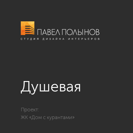
Душевая
Фото душевая из проекта «Квартира в стиле совреме
Проект:
ЖК «Дом с курантами»