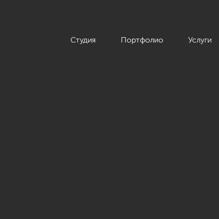
Студия
Портфолио
Услуги
нной классики, ЖК «Дом с курантами», 86 кв.м.»