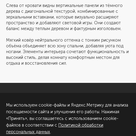
Слева от кровати видны вертикальные панели из тёмного
дерева с диагональной текстурой, комбинированные с
зеркальными вставками, которые визуально расширяют
пространство и добавляют световой игры. Они создают
баланс между теплым деревом и фактурным изголовьем.
Мягкий ковёр нейтрального оттенка с тонким рисунком
объёма объединяет всю зону спальни, добавляя уюта под
ногами. Элементы интерьера сочетают функциональность и
высокий стиль, делая комнату комфортным местом для
отдыха и восстановления сил.
Санкт-Петербург
Обсудить проект
Мы используем cookie-файлы и Яндекс.Метрику для анализа
ул. Академика Павлова, 6
посещаемости сайта и улучшения его работы. Нажимая
к1
«Принять», вы соглашаетесь с использованием cookie-
+7 (812) 200-95-55
файлов в соответствии с
Политикой обработки
персональных данных
.