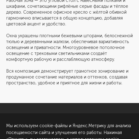
Рабочая зона — это угловой стол с навесными полками и
шкафами, сочетающими рифлёные серые фасады и тёплое
дерево. Современное офисное кресло с жёлтой обивкой
гармонично вписывается в общую концепцию, добавляя
цветовой акцент и удобство.
Окна украшены плотными бежевыми шторами, белоснежной
тюлью и деревянными жалюзи, обеспечивая вариативность
освещения и приватности. Многоуровневое потолочное
освещение с трековыми светильниками создаёт
комфортную рабочую и расслабляющую атмосферу.
Вся композиция демонстрирует грамотное зонирование и
продуманное сочетание материалов и оттенков, создавая
пространство, удобное и приятное для жизни и работы.
Санкт-Петербург
Обсудить проект
Мы используем cookie-файлы и Яндекс.Метрику для анализа
ул. Академика Павлова, 6
посещаемости сайта и улучшения его работы. Нажимая
к1