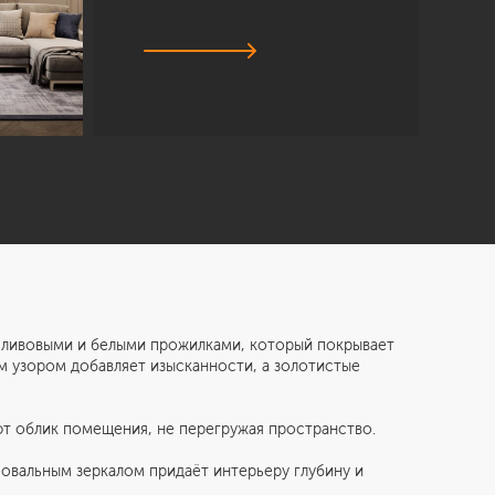
Санкт-Петербург
ул. Академика Павлова, 6 к1
+7 (812) 200-95-55
сливовыми и белыми прожилками, который покрывает
м узором добавляет изысканности, а золотистые
т облик помещения, не перегружая пространство.
овальным зеркалом придаёт интерьеру глубину и