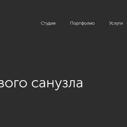
Студия
Портфолио
Услуги
вого санузла
ира в ЖК «Максимум», 286 кв.м.»