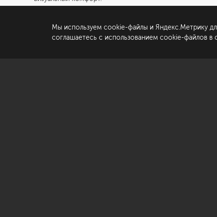
да
Этот санузел удачно сочетает в себе практичность и с
Мы используем cookie-файлы и Яндекс.Метрику дл
По
соглашаетесь с использованием cookie-файлов в