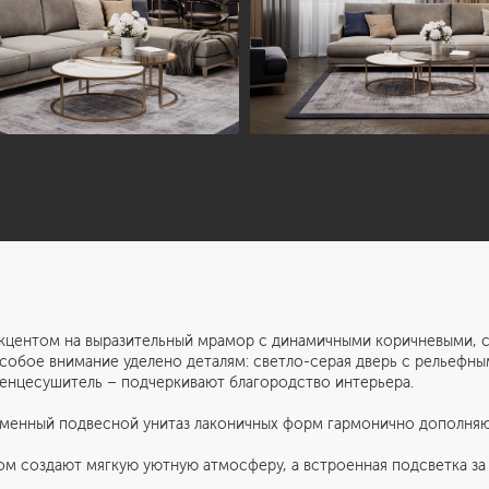
Информация
Обсудить проект
Портфолио
Цены
акцентом на выразительный мрамор с динамичными коричневыми, 
Особое внимание уделено деталям: светло-серая дверь с рельефны
тенцесушитель – подчеркивают благородство интерьера.
ременный подвесной унитаз лаконичных форм гармонично дополняю
пирование материалов сайта запрещено.
Сделано в
м создают мягкую уютную атмосферу, а встроенная подсветка за 
гласие на обработку персональных