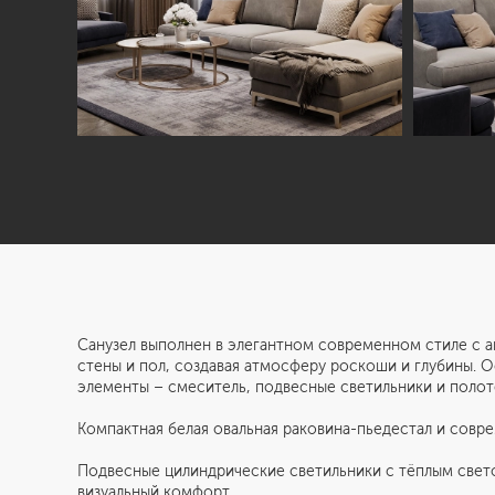
Студия
Услуги
О нас
Дизайн интерьера
Отзывы
Комплектация
Вакансии
объекта
Блог
Авторский надзор
Санузел выполнен в элегантном современном стиле с 
стены и пол, создавая атмосферу роскоши и глубины. 
Ремонт и отделка
элементы – смеситель, подвесные светильники и поло
Компактная белая овальная раковина-пьедестал и сов
© «Студия Павла Полынова»,
2006—2026
Ко
Подвесные цилиндрические светильники с тёплым свето
Со
визуальный комфорт.