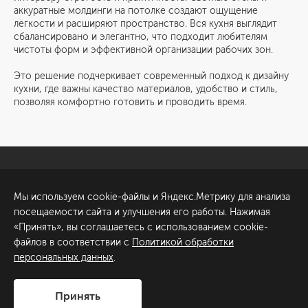
аккуратные молдинги на потолке создают ощущение
легкости и расширяют пространство. Вся кухня выглядит
сбалансировано и элегантно, что подходит любителям
чистоты форм и эффективной организации рабочих зон.
Это решение подчеркивает современный подход к дизайну
кухни, где важны качество материалов, удобство и стиль,
позволяя комфортно готовить и проводить время.
Санкт-Петербург
Обсудить проект
Мы используем cookie-файлы и Яндекс.Метрику для анализа
ул. Академика Павлова, 6
посещаемости сайта и улучшения его работы. Нажимая
к1
«Принять», вы соглашаетесь с использованием cookie-
+7 (812) 200-95-55
файлов в соответствии с
Политикой обработки
персональных данных
.
Сделано в
Принять