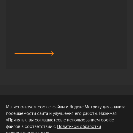
Санкт-Петербург
Обсудить проект
Мы используем cookie-файлы и Яндекс.Метрику для анализа
ул. Академика Павлова, 6
посещаемости сайта и улучшения его работы. Нажимая
к1
«Принять», вы соглашаетесь с использованием cookie-
+7 (812) 200-95-55
файлов в соответствии с
Политикой обработки