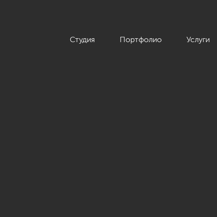
Студия
Портфолио
Услуги
ртира в стиле минимализм, ЖК «Классика», 208 кв.м.»