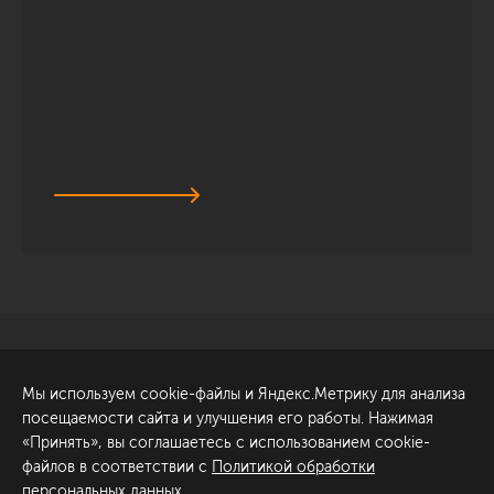
Санкт-Петербург
Обсудить проект
Мы используем cookie-файлы и Яндекс.Метрику для анализа
ул. Академика Павлова, 6
посещаемости сайта и улучшения его работы. Нажимая
к1
«Принять», вы соглашаетесь с использованием cookie-
+7 (812) 200-95-55
файлов в соответствии с
Политикой обработки
персональных данных
.