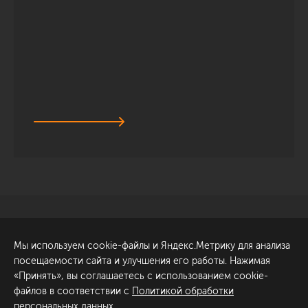
Санкт-Петербург
Обсудить проект
Мы используем cookie-файлы и Яндекс.Метрику для анализа
ул. Академика Павлова, 6
посещаемости сайта и улучшения его работы. Нажимая
к1
«Принять», вы соглашаетесь с использованием cookie-
+7 (812) 200-95-55
файлов в соответствии с
Политикой обработки
персональных данных
.