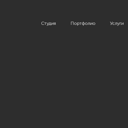
Студия
Портфолио
Услуги
 элементами классики в ЖК «Фьорд», 100 кв.м.»