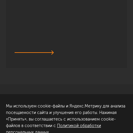
Санкт-Петербург
Обсудить проект
Мы используем cookie-файлы и Яндекс.Метрику для анализа
ул. Академика Павлова, 6
посещаемости сайта и улучшения его работы. Нажимая
к1
«Принять», вы соглашаетесь с использованием cookie-
+7 (812) 200-95-55
файлов в соответствии с
Политикой обработки
персональных данных
.