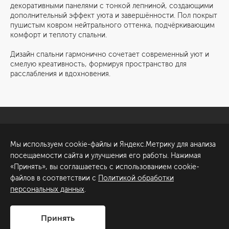
декоративными панелями с тонкой лепниной, создающими
дополнительный эффект уюта и завершённости. Пол покрыт
пушистым ковром нейтрального оттенка, подчёркивающим
комфорт и теплоту спальни.
Дизайн спальни гармонично сочетает современный уют и
смелую креативность, формируя пространство для
расслабления и вдохновения.
Санкт-Петербург
Обсудить проект
Мы используем cookie-файлы и Яндекс.Метрику для анализа
ул. Академика Павлова, 6
посещаемости сайта и улучшения его работы. Нажимая
к1
«Принять», вы соглашаетесь с использованием cookie-
+7 (812) 200-95-55
файлов в соответствии с
Политикой обработки
персональных данных
.
Сделано в
Принять