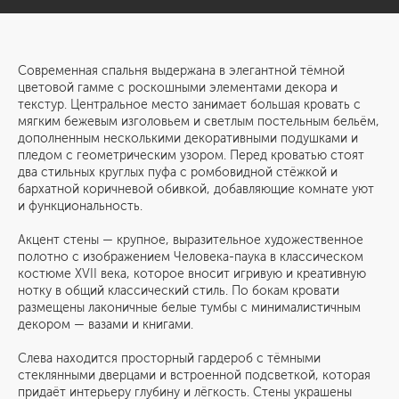
Современная спальня выдержана в элегантной тёмной
цветовой гамме с роскошными элементами декора и
текстур. Центральное место занимает большая кровать с
мягким беже­вым изголовьем и светлым постельным бельём,
дополненным несколькими декоративными подушками и
пледом с геометрическим узором. Перед кроватью стоят
два стильных круглых пуфа с ромбовидной стёжкой и
бархатной коричневой обивкой, добавляющие комнате уют
и функциональность.
Акцент стены — крупное, выразительное художественное
полотно с изображением Человека-паука в классическом
костюме XVII века, которое вносит игривую и креативную
нотку в общий классический стиль. По бокам кровати
размещены лаконичные белые тумбы с минималистичным
декором — вазами и книгами.
Слева находится просторный гардероб с тёмными
стеклянными дверцами и встроенной подсветкой, которая
придаёт интерьеру глубину и лёгкость. Стены украшены