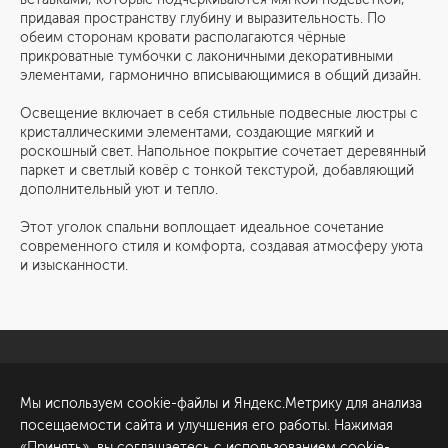
придавая пространству глубину и выразительность. По
обеим сторонам кровати располагаются чёрные
прикроватные тумбочки с лаконичными декоративными
элементами, гармонично вписывающимися в общий дизайн.
Освещение включает в себя стильные подвесные люстры с
кристаллическими элементами, создающие мягкий и
роскошный свет. Напольное покрытие сочетает деревянный
паркет и светлый ковёр с тонкой текстурой, добавляющий
дополнительный уют и тепло.
Этот уголок спальни воплощает идеальное сочетание
современного стиля и комфорта, создавая атмосферу уюта
и изысканности.
Санкт-Петербург
Обсудить проект
Мы используем cookie-файлы и Яндекс.Метрику для анализа
ул. Академика Павлова, 6
посещаемости сайта и улучшения его работы. Нажимая
к1
«Принять», вы соглашаетесь с использованием cookie-