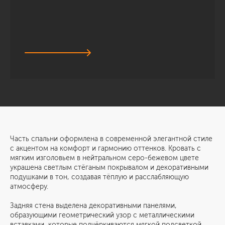
Часть спальни оформлена в современной элегантной стиле
с акцентом на комфорт и гармонию оттенков. Кровать с
мягким изголовьем в нейтральном серо-бежевом цвете
украшена светлым стёганым покрывалом и декоративными
подушками в тон, создавая тёплую и расслабляющую
атмосферу.
Задняя стена выделена декоративными панелями,
образующими геометрический узор с металлическими
вставками, которые подчёркиваются мягкой подсветкой,