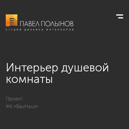
Интерьер душевой
комнаты
Фото интерьер душевой комнаты из проекта «ЖК BauHaus, 9
Проект:
ЖК «BauHaus»