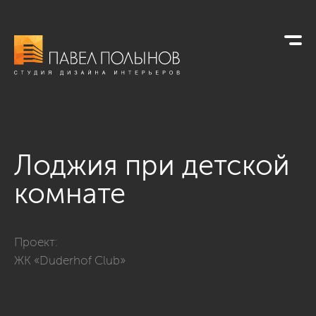
Лоджия при детской
комнате
Фото лоджия при детской комнате из проекта «ЖК «Duderh
Проект:
ЖК «Duderhof Club»