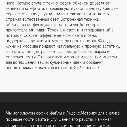
него. Четыре стула с темно-серой обивкой добавляют
акцента и комфорта, создавая уютную обстановку. Светло-
серая столешница кухни придает свежесть и легкость,
отражая естественный свет. Встроенная техника
обеспечивает функциональность и удобство при
приготовлении пищи. Точечный свет, интегрированный в
потолок, создает эффектные игры света и тени,
подчеркивая детали и атмосферу пространства. Фасады
кухни из массива придают натуральную и прочную эстетику,
а графитовые центральные фасады добавляют шарма и
современности. Эта зона кухни станет идеальным местом
для воплощения ваших кулинарных идей и создания
неповторимых моментов в стильной обстановке.
Санкт-Петербург
Обсудить проект
Мы используем cookie-файлы и Яндекс.Метрику для анализа
ул. Академика Павлова, 6
посещаемости сайта и улучшения его работы. Нажимая
к1
«Принять», вы соглашаетесь с использованием cookie-