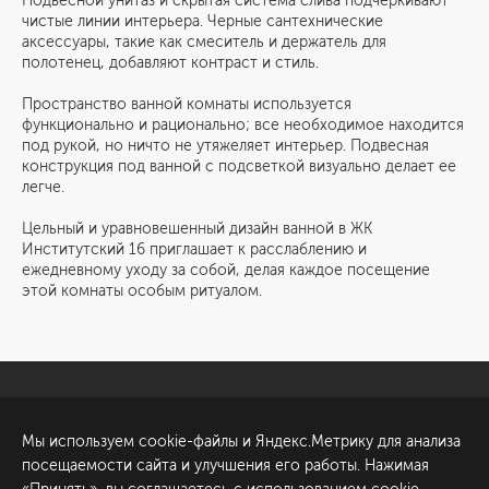
Подвесной унитаз и скрытая система слива подчеркивают
чистые линии интерьера. Черные сантехнические
аксессуары, такие как смеситель и держатель для
полотенец, добавляют контраст и стиль.
Пространство ванной комнаты используется
функционально и рационально; все необходимое находится
под рукой, но ничто не утяжеляет интерьер. Подвесная
конструкция под ванной с подсветкой визуально делает ее
легче.
Цельный и уравновешенный дизайн ванной в ЖК
Институтский 16 приглашает к расслаблению и
ежедневному уходу за собой, делая каждое посещение
этой комнаты особым ритуалом.
Санкт-Петербург
Обсудить проект
Мы используем cookie-файлы и Яндекс.Метрику для анализа
ул. Академика Павлова, 6
посещаемости сайта и улучшения его работы. Нажимая
к1