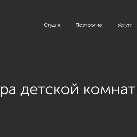
Студия
Портфолио
Услуги
ра детской комна
 «ЖК «Леонтьевский мыс», неоклассика»