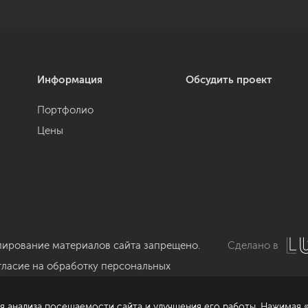
Информация
Обсудить проект
Портфолио
Цены
пирование материалов сайта запрещено.
Сделано в
гласие на обработку персональных
нных
я анализа посещаемости сайта и улучшения его работы. Нажимая «