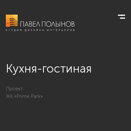
Кухня-гостиная
Фото кухня-гостиная из проекта «ЖК «Prime Park» 210»
Проект:
ЖК «Prime Park»