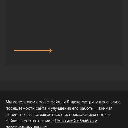
Санкт-Петербург
Обсудить проект
Мы используем cookie-файлы и Яндекс.Метрику для анализа
ул. Академика Павлова, 6
посещаемости сайта и улучшения его работы. Нажимая
к1
«Принять», вы соглашаетесь с использованием cookie-
+7 (812) 200-95-55
файлов в соответствии с
Политикой обработки
персональных данных
.