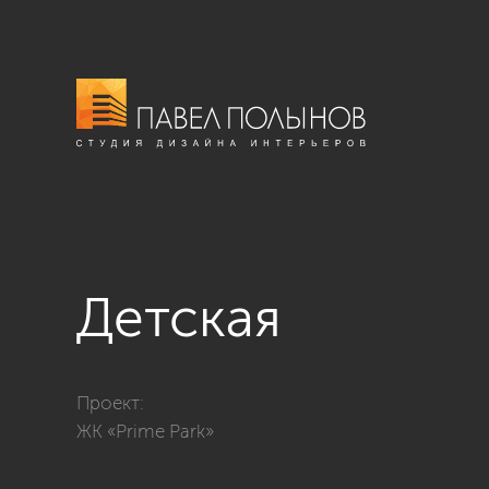
Детская
Фото детская из проекта «ЖК «Prime Park» 210»
Проект:
ЖК «Prime Park»