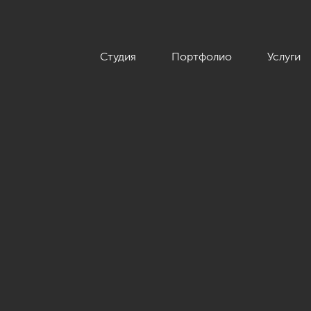
Студия
Портфолио
Услуги
ы», 124 кв.м.»