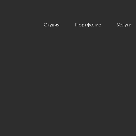
Студия
Портфолио
Услуги
ы», 124 кв.м.»