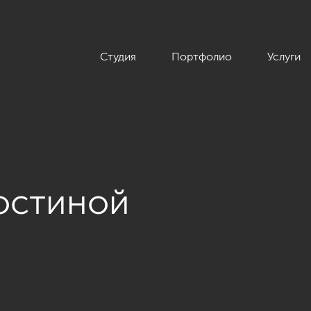
Студия
Портфолио
Услуги
остиной
», 120 кв.м.»