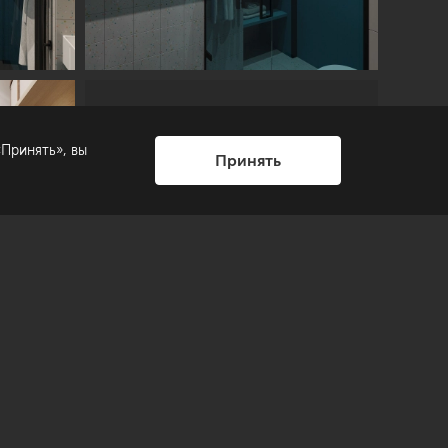
Принять», вы
Смотреть
Принять
все фотографии
на странице
проекта