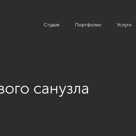
Студия
Портфолио
Услуги
вого санузла
имвол», 120 кв.м.»