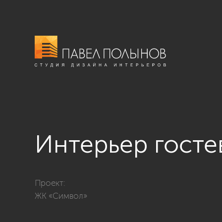
Интерьер госте
Фото интерьер гостевого санузла из проекта «ЖК «С
Проект:
ЖК «Символ»