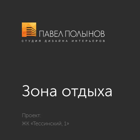
Зона отдыха
Фото зона отдыха из проекта «ЖК «Тессинский, 1»»
Проект:
ЖК «Тессинский, 1»