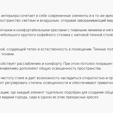
н интерьера сочетает в себе современные элементы и в то же вр
ространство светлым и воздушным, открывая завораживающий вид
гантными и комфортабельными креслами с плавными линиями и мяг
 небольшого круглого кофейного столика с матовой темной стол
рой, создающей тепло и естественность в помещении. Темные по
 тонами.
обствует расслаблению и комфорту. При этом потолок покрашен в
 ненавязчиво дополняют общую освещенность пространства.
 чистоту стиля и дает возможность насладиться открытостью и п
Информация
Обсудить проект
ют регулировать степень освещенности и обеспечивают приватно
ксации, где каждый элемент тщательно подобран для создания общ
Портфолио
 видами города, сидя в одном из этих прекрасных кресел.
Цены