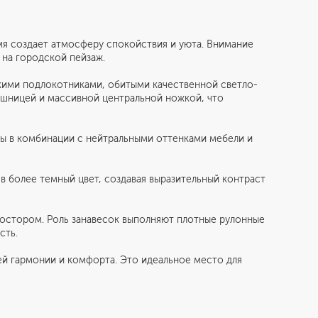
емя создает атмосферу спокойствия и уюта. Внимание
 на городской пейзаж.
кими подлокотниками, обитыми качественной светло-
ешницей и массивной центральной ножкой, что
лы в комбинации с нейтральными оттенками мебели и
 более темный цвет, создавая выразительный контраст
ростором. Роль занавесок выполняют плотные рулонные
Санкт-Петербург
сть.
ул. Академика Павлова, 6 к1
ей гармонии и комфорта. Это идеальное место для
+7 (812) 200-95-55