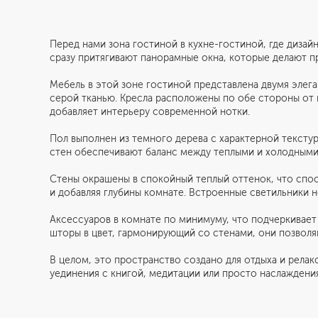
Перед нами зона гостиной в кухне-гостиной, где дизай
сразу притягивают панорамные окна, которые делают п
Мебель в этой зоне гостиной представлена двумя эле
серой тканью. Кресла расположены по обе стороны от
добавляет интерьеру современной нотки.
Пол выполнен из темного дерева с характерной тексту
стен обеспечивают баланс между теплыми и холодными
Стены окрашены в спокойный теплый оттенок, что спос
и добавляя глубины комнате. Встроенные светильники
Аксессуаров в комнате по минимуму, что подчеркивает
Студия
Услуги
шторы в цвет, гармонирующий со стенами, они позволя
В целом, это пространство создано для отдыха и рела
О нас
Дизайн интерьера
уединения с книгой, медитации или просто наслаждения
Отзывы
Комплектация
Вакансии
объекта