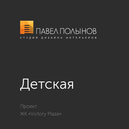
Детская
Фото детская из проекта «ЖК «Victory Plaza», 173 кв.м
Проект:
ЖК «Victory Plaza»