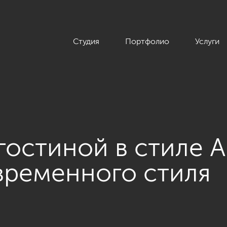
Студия
Портфолио
Услуги
гостиной в стиле А
временного стиля
ментами современного стиля из проекта «ЖК «Victory Plaza»»