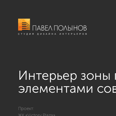
Интерьер зоны 
элементами со
Фото интерьер зоны гостиной в стиле ар-деко с эле
Проект:
ЖК «Victory Plaza»