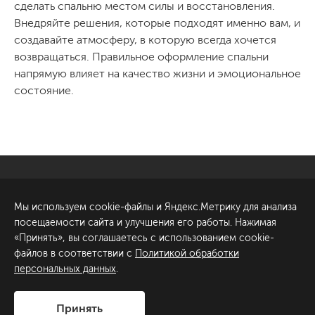
сделать спальню местом силы и восстановления.
Внедряйте решения, которые подходят именно вам, и
создавайте атмосферу, в которую всегда хочется
возвращаться. Правильное оформление спальни
напрямую влияет на качество жизни и эмоциональное
состояние.
Санкт-Петербург
Обсудить проект
Мы используем cookie-файлы и Яндекс.Метрику для анализа
ул. Академика Павлова, 6
посещаемости сайта и улучшения его работы. Нажимая
к1
«Принять», вы соглашаетесь с использованием cookie-
+7 (812) 200-95-55
файлов в соответствии с
Политикой обработки
персональных данных
.
Сделано в
Принять