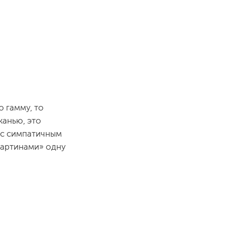
ю гамму, то
канью, это
й с симпатичным
«картинами» одну