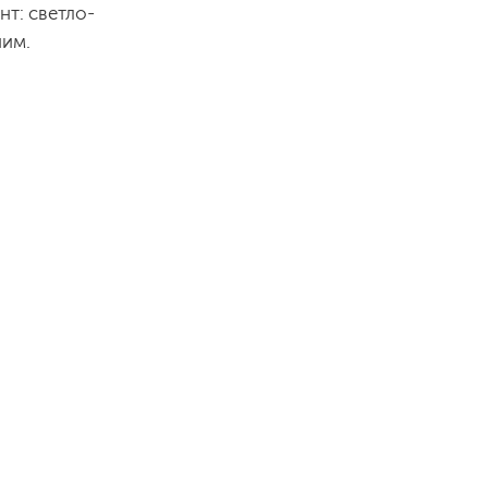
т: светло-
ним.