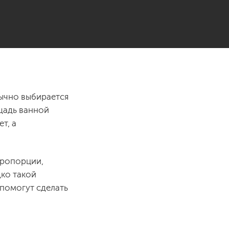
бычно выбирается
ощадь ванной
т, а
пропорции,
ко такой
 помогут сделать