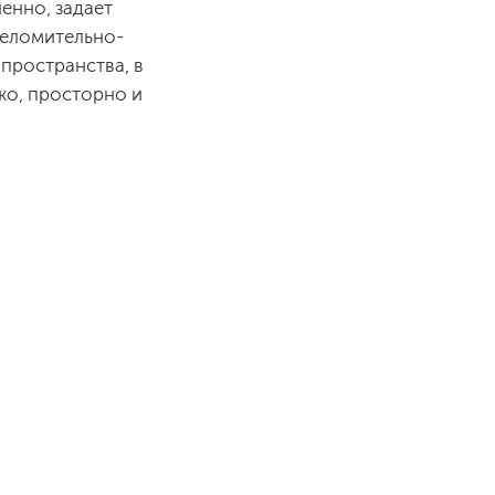
енно, задает
шеломительно-
пространства, в
жо, просторно и