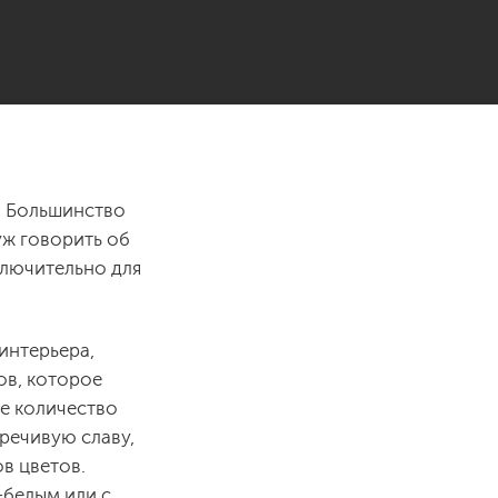
. Большинство
уж говорить об
ключительно для
интерьера,
ов, которое
ое количество
речивую славу,
в цветов.
-белым или с