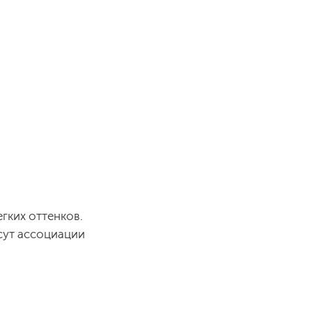
гких оттенков.
сут ассоциации