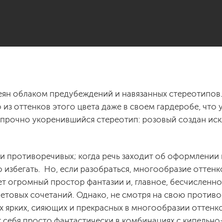
веян облаком предубеждений и навязанных стереотипов
из оттенков этого цвета даже в своем гардеробе, что 
т прочно укоренившийся стереотип: розовый создан ис
 и противоречивых; когда речь заходит об оформлении 
 избегать. Но, если разобраться, многообразие оттенк
ет огромный простор фантазии и, главное, бесчисленн
етовых сочетаний. Однако, не смотря на свою противо
х ярких, сияющих и прекрасных в многообразии оттенко
 себя просто фантастически в комбинациях с кипельно