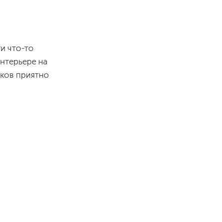
и что-то
интерьере на
нков приятно