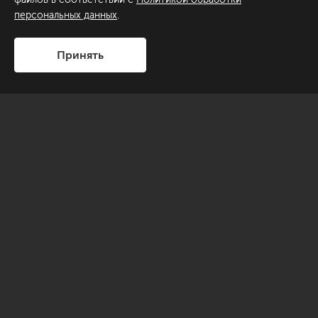
персональных данных
.
Принять
Трехкомнатная квартира в центре Санкт-Петербурга в
жилом комплексе «Парадный квартал». Квартира для
творческой молодой женщины. Отправной точкой к
созданию этого интерьера служило желание заказчицы
создать уютную квартиру в современном стиле.
Необходимо было выделить кухню-гостиную, кабинет и
мастер спальню.
Развернуть описание