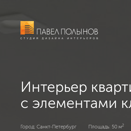
Интерьер кварт
с элементами к
2
Квартира в стиле ар-деко, Санкт-Петербург, Классика
Город: Санкт-Петербург
Площадь: 50 м