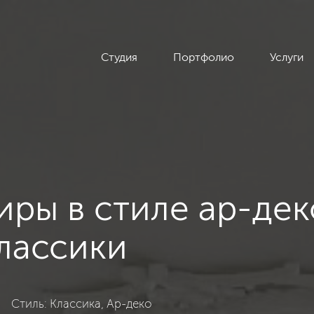
Студия
Портфолио
Услуги
иры в стиле ар-дек
лассики
, Ар-деко, 50
Стиль: Классика, Ар-деко