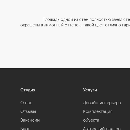
Площадь одной из стен полностью занял стеллаж, и
окрашены в лимонный оттенок, такой цвет отлично гарм
Студия
Услуги
О нас
Дизайн интерьера
Отзывы
Комплектация
Вакансии
объекта
Блог
Авторский надзор