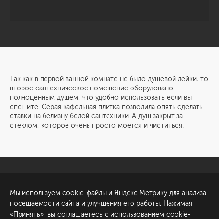
Так как в первой ванной комнате не было душевой лейки, то
второе сантехническое помещение оборудовано
полноценным душем, что удобно использовать если вы
спешите. Серая кафельная плитка позволила опять сделать
ставки на белизну белой сантехники. А душ закрыт за
стеклом, которое очень просто моется и чиститься.
Санкт-Петербург
Обсудить проект
Мы используем cookie-файлы и Яндекс.Метрику для анализа
ул. Академика Павлова, 6
посещаемости сайта и улучшения его работы. Нажимая
к1
«Принять», вы соглашаетесь с использованием cookie-