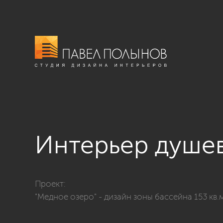
Интерьер душе
Фото интерьер душевой комнаты из проекта «Душе
Проект:
"Медное озеро" - дизайн зоны бассейна 153 кв.