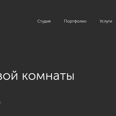
Студия
Портфолио
Услуги
вой комнаты
вые комнаты»
м