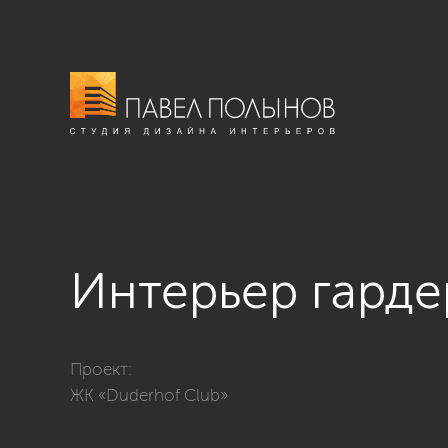
Интерьер гард
Фото интерьер гардеробной комнаты из проекта «Г
Проект:
ЖК «Duderhof Club»