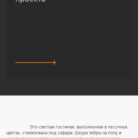
Это светлая гостиная, выполненная в песочных
цветах, стилизована под сафари. Шкура зебры на полу и