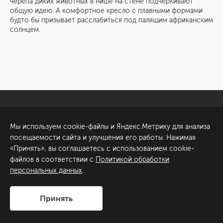
черепа диких животных в нише на стене подчеркивают
общую идею. А комфортное кресло с плавными формами
будто бы призывает расслабиться под палящим африканским
солнцем.
Санкт-Петербург
Обсудить проект
Мы используем cookie-файлы и Яндекс.Метрику для анализа
ул. Академика Павлова, 6
посещаемости сайта и улучшения его работы. Нажимая
к1
«Принять», вы соглашаетесь с использованием cookie-
+7 (812) 200-95-55
файлов в соответствии с
Политикой обработки
персональных данных
.
Сделано в
Принять