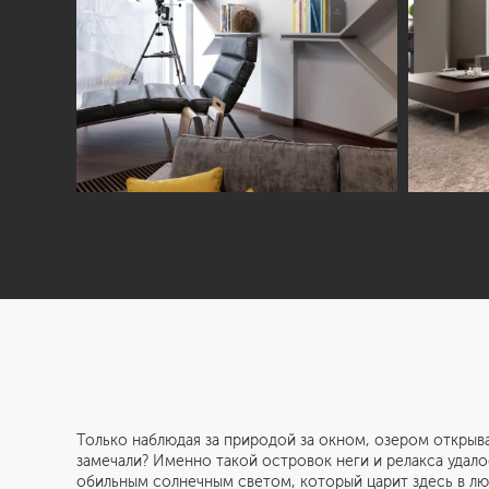
Только наблюдая за природой за окном, озером открыв
замечали? Именно такой островок неги и релакса удало
обильным солнечным светом, который царит здесь в лю