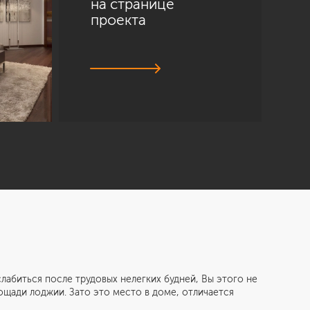
на странице
проекта
абиться после трудовых нелегких будней, Вы этого не
лощади лоджии. Зато это место в доме, отличается