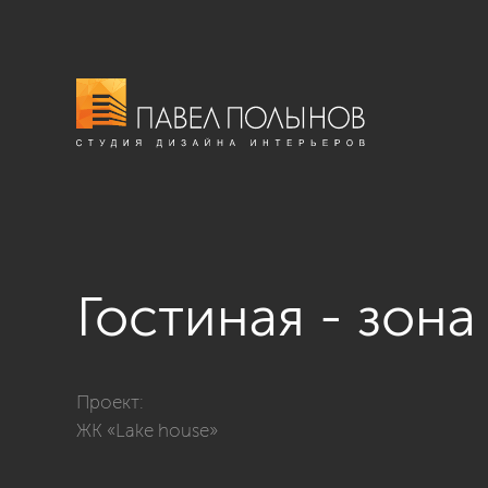
Гостиная - зона
Фото гостиная - зона отдыха из проекта «Гостиные»
Проект:
ЖК «Lake house»