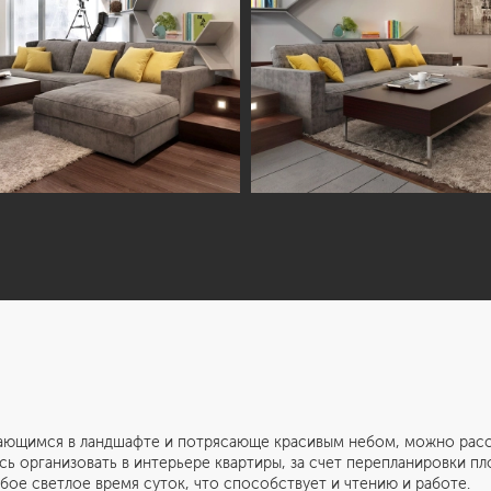
ающимся в ландшафте и потрясающе красивым небом, можно рассл
сь организовать в интерьере квартиры, за счет перепланировки п
бое светлое время суток, что способствует и чтению и работе.