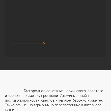
Благородное сочетание коричневого, золотого
и черного создает дух роскоши. Изюминка дизайна –
противоположности: светлое и темное, барокко и хай-тек.
Такие разные, но гармонично переплетенные в интерьере
кухни.