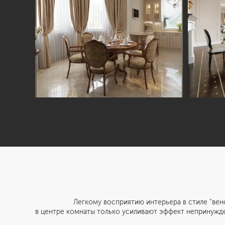
Легкому восприятию интерьера в стиле "венская кла
в центре комнаты только усиливают эффект непринужде