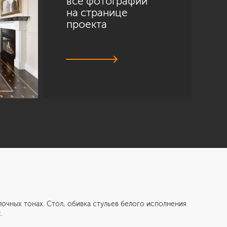
все фотографии
на странице
проекта
ных тонах. Стол, обивка стульев белого исполнения
.