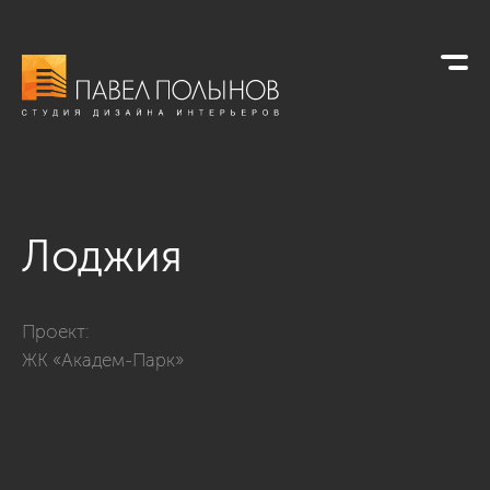
Лоджия
Фото лоджия из проекта «Лоджии, балконы, террасы »
Проект:
ЖК «Академ-Парк»