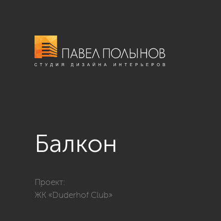
Балкон
Фото балкон из проекта «Лоджии, балконы, террасы
Проект:
ЖК «Duderhof Club»