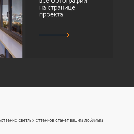
все фотографии
на странице
проекта
венно светлых оттенков станет вашим любимым