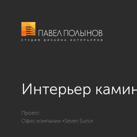
Интерьер ками
Фото интерьер каминной из проекта «Офисы»
Проект:
Офис компании «Seven Suns»